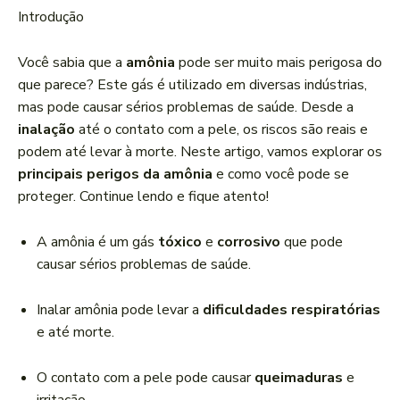
a
Introdução
d
o
Você sabia que a
amônia
pode ser muito mais perigosa do
r
que parece? Este gás é utilizado em diversas indústrias,
d
mas pode causar sérios problemas de saúde. Desde a
e
inalação
até o contato com a pele, os riscos são reais e
á
podem até levar à morte. Neste artigo, vamos explorar os
u
principais perigos da amônia
e como você pode se
d
proteger. Continue lendo e fique atento!
i
o
A amônia é um gás
tóxico
e
corrosivo
que pode
causar sérios problemas de saúde.
Inalar amônia pode levar a
dificuldades respiratórias
e até morte.
O contato com a pele pode causar
queimaduras
e