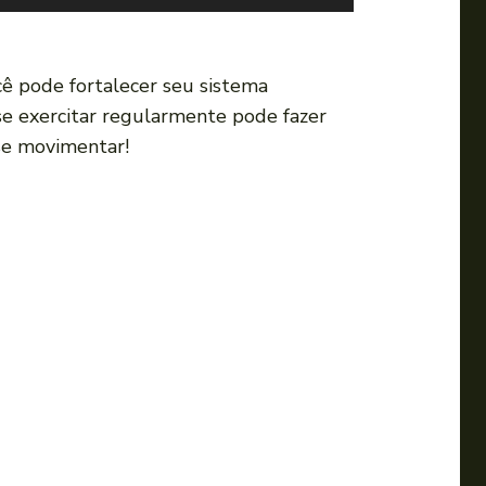
s
e
a
cê pode fortalecer seu sistema
s
se exercitar regularmente pode fazer
s
 se movimentar!
e
t
a
s
p
a
r
a
c
i
m