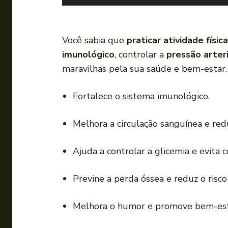
o
c
a
Você sabia que
praticar atividade física
d
imunológico
, controlar a
pressão arteri
o
maravilhas pela sua saúde e bem-estar.
r
d
Fortalece o sistema imunológico.
e
á
Melhora a circulação sanguínea e redu
u
d
Ajuda a controlar a glicemia e evita 
i
o
Previne a perda óssea e reduz o risco
Melhora o humor e promove bem-est