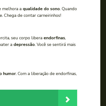
i
te melhora a
qualidade do sono
. Quando
r
. Chega de contar carneirinhos!
o
v
o
l
rcita, seu corpo libera
endorfinas
,
u
bater a
depressão
. Você se sentirá mais
m
e
.
 o humor
. Com a liberação de endorfinas,