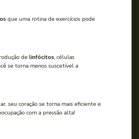
a
o
ios
que uma rotina de exercícios pode
u
p
a
r
a
produção de
linfócitos
, células
b
cê se torna menos suscetível a
a
i
x
o
ar, seu coração se torna mais eficiente e
p
eocupação com a pressão alta!
a
r
a