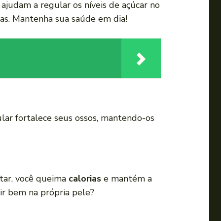
s ajudam a regular os níveis de açúcar no
a
ulas. Mantenha sua saúde em dia!
u
m
e
n
t
a
r
o
gular fortalece seus ossos, mantendo-os
u
d
i
m
itar, você queima
calorias
e mantém a
i
ir bem na própria pele?
n
u