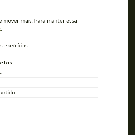
m
e
e mover mais. Para manter essa
n
s
.
t
a
 exercícios.
r
o
retos
u
d
a
i
l
m
antido
i
n
u
i
r