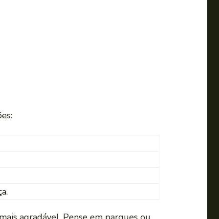
es:
a.
e mais agradável. Pense em parques ou