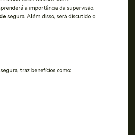
a
prenderá a importância da supervisão,
s
ade
segura. Além disso, será discutido o
s
e
t
a
s
p
segura, traz benefícios como:
a
r
a
c
i
m
a
o