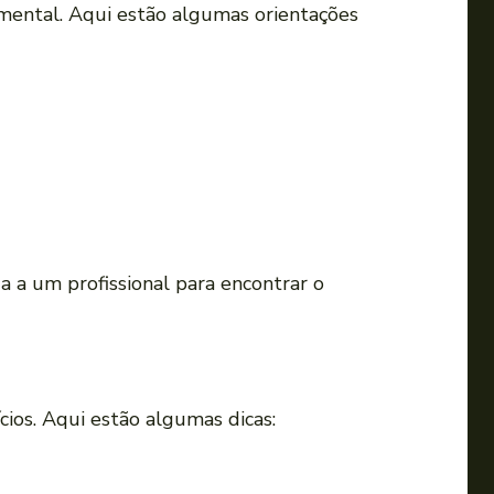
ental. Aqui estão algumas orientações
o
v
o
l
u
m
e
.
a a um profissional para encontrar o
ios. Aqui estão algumas dicas: