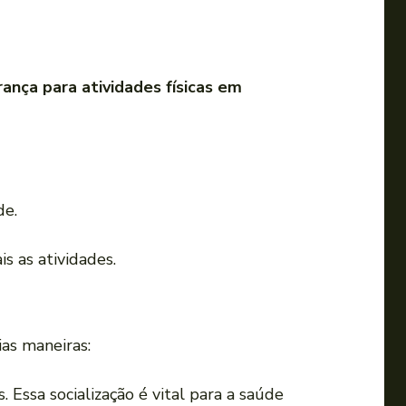
u
p
a
ança para atividades físicas em
r
a
b
a
i
de.
x
o
s as atividades.
p
a
r
a
ias maneiras:
a
 Essa socialização é vital para a saúde
u