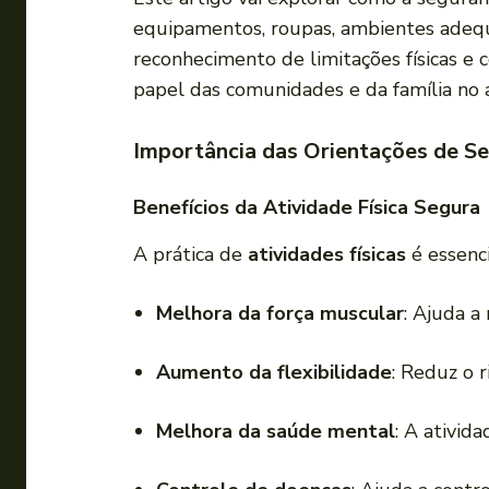
a
equipamentos, roupas, ambientes adequa
d
reconhecimento de limitações físicas e
o
papel das comunidades e da família no a
r
d
Importância das Orientações de Se
e
á
Benefícios da Atividade Física Segura
u
A prática de
atividades físicas
é essenci
d
i
Melhora da força muscular
: Ajuda a
o
Aumento da flexibilidade
: Reduz o 
Melhora da saúde mental
: A ativid