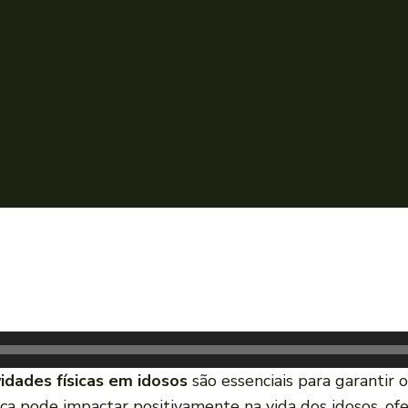
idades físicas em idosos
são essenciais para garantir 
ça pode impactar positivamente na vida dos idosos, ofe