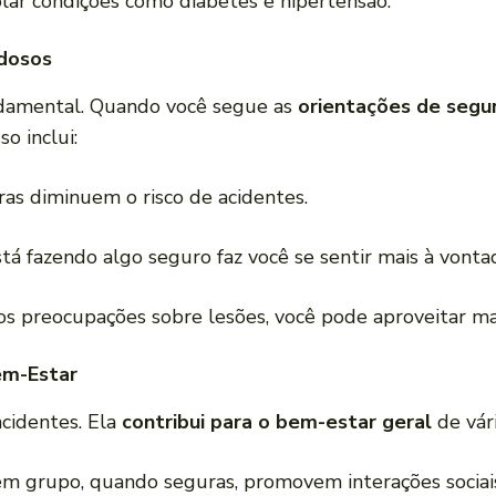
olar condições como diabetes e hipertensão.
Idosos
undamental. Quando você segue as
orientações de segur
so inclui:
ras diminuem o risco de acidentes.
stá fazendo algo seguro faz você se sentir mais à vonta
s preocupações sobre lesões, você pode aproveitar mai
em-Estar
cidentes. Ela
contribui para o bem-estar geral
de vár
em grupo, quando seguras, promovem interações sociais.