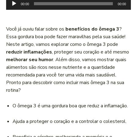
T
00:00
00:00
o
c
a
Você já ouviu falar sobre os
benefícios do ômega 3
?
d
Essa gordura boa pode fazer maravilhas pela sua saúde!
o
Neste artigo, vamos explorar como o ômega 3 pode
r
reduzir inflamações
, proteger seu coração e até mesmo
d
melhorar seu humor
. Além disso, vamos mostrar quais
e
alimentos são ricos nesse nutriente e a quantidade
á
recomendada para você ter uma vida mais saudável.
u
Pronto para descobrir como incluir mais ômega 3 na sua
d
rotina?
i
o
O ômega 3 é uma gordura boa que reduz a inflamação.
Ajuda a proteger o coração e a controlar o colesterol.