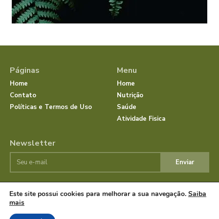
Páginas
Menu
Home
Home
Contato
Nutrição
Políticas e Termos de Uso
Saúde
Atividade Fisica
Newsletter
Enviar
Este site possui cookies para melhorar a sua navegação.
Saiba
© JornalSaudeBemEstar.Com.Br 2025 Todos os direitos
mais
reservados.