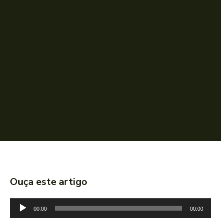
Ouça este artigo
T
00:00
00:00
o