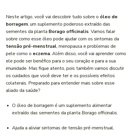
c
a
Neste artigo, você vai descobrir tudo sobre o
óleo de
d
borragem
, um suplemento poderoso extraído das
o
sementes da planta
Borago officinalis
. Vamos falar
r
sobre como esse óleo pode ajudar com os sintomas da
d
tensão pré-menstrual
, menopausa e problemas de
e
pele como o
eczema
. Além disso, você vai aprender como
á
ele pode ser benéfico para o seu coração e para a sua
u
imunidade. Mas fique atento, pois também vamos discutir
d
os cuidados que você deve ter e os possíveis efeitos
i
colaterais. Preparado para entender mais sobre esse
o
aliado da saúde?
O óleo de borragem é um suplemento alimentar
extraído das sementes da planta Borago officinalis.
Ajuda a aliviar sintomas de tensão pré-menstrual,