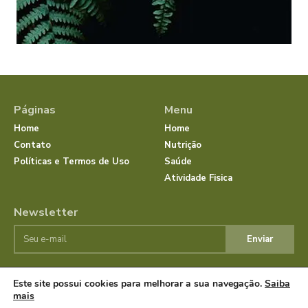
Páginas
Menu
Home
Home
Contato
Nutrição
Políticas e Termos de Uso
Saúde
Atividade Fisica
Newsletter
Enviar
Este site possui cookies para melhorar a sua navegação.
Saiba
© JornalSaudeBemEstar.Com.Br 2025 Todos os direitos
mais
reservados.