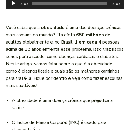
T
00:00
00:00
o
c
a
Você sabia que a
obesidade
é uma das doenças crônicas
d
mais comuns do mundo? Ela afeta
650 milhões
de
o
adultos globalmente e, no Brasil,
1 em cada 4
pessoas
r
acima de 18 anos enfrenta esse problema. Isso traz riscos
d
sérios para a saúde, como doenças cardíacas e diabetes.
e
Neste artigo, vamos falar sobre o que é a obesidade,
á
como é diagnosticada e quais são os melhores caminhos
u
para tratá-la. Fique por dentro e veja como fazer escolhas
d
mais saudáveis!
i
o
A obesidade é uma doença crônica que prejudica a
saúde.
O Índice de Massa Corporal (IMC) é usado para
diagnosticá-la.