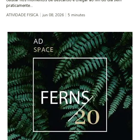
celular nos momentos de descanso e chegar ao fim do dia sem
praticamente...
ATIVIDADE FISICA
jun 08, 2026
5
minutes