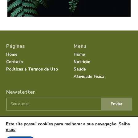
Páginas
Menu
Home
Home
Contato
Nutrição
Políticas e Termos de Uso
Saúde
Atividade Fisica
Newsletter
Enviar
Este site possui cookies para melhorar a sua navegação.
Saiba
© JornalSaudeBemEstar.Com.Br 2025 Todos os direitos
mais
reservados.