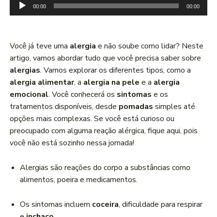
T
00:00
00:00
o
c
a
Você já teve uma
alergia
e não soube como lidar? Neste
d
artigo, vamos abordar tudo que você precisa saber sobre
o
alergias
. Vamos explorar os diferentes tipos, como a
r
alergia alimentar
, a
alergia na pele
e a
alergia
d
emocional
. Você conhecerá os
sintomas
e os
e
tratamentos disponíveis, desde
pomadas
simples até
á
opções mais complexas. Se você está curioso ou
u
preocupado com alguma reação alérgica, fique aqui, pois
d
você não está sozinho nessa jornada!
i
o
Alergias são reações do corpo a substâncias como
alimentos, poeira e medicamentos.
Os sintomas incluem
coceira
, dificuldade para respirar
e
inchaço
.