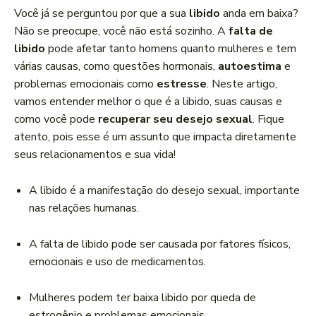
a
Você já se perguntou por que a sua
libido
anda em baixa?
d
Não se preocupe, você não está sozinho. A
falta de
o
libido
pode afetar tanto homens quanto mulheres e tem
r
várias causas, como questões hormonais,
autoestima
e
d
problemas emocionais como
estresse
. Neste artigo,
e
vamos entender melhor o que é a libido, suas causas e
á
como você pode
recuperar seu desejo sexual
. Fique
u
atento, pois esse é um assunto que impacta diretamente
d
seus relacionamentos e sua vida!
i
o
A libido é a manifestação do desejo sexual, importante
nas relações humanas.
A falta de libido pode ser causada por fatores físicos,
emocionais e uso de medicamentos.
Mulheres podem ter baixa libido por queda de
estrogênio e problemas emocionais.