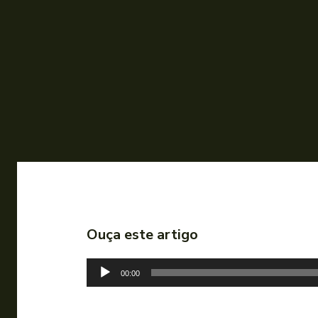
Ouça este artigo
T
00:00
o
c