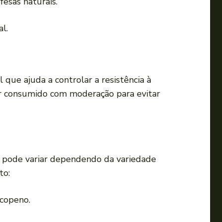
fesas naturais.
o
v
al.
o
l
u
m
l que ajuda a controlar a resistência à
e
ser consumido com moderação para evitar
.
o pode variar dependendo da variedade
to:
icopeno.