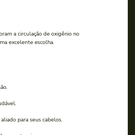
m
e
n
t
oram a circulação de oxigênio no
a
uma excelente escolha.
r
o
u
d
i
ão.
m
i
udável.
n
u
aliado para seus cabelos.
i
r