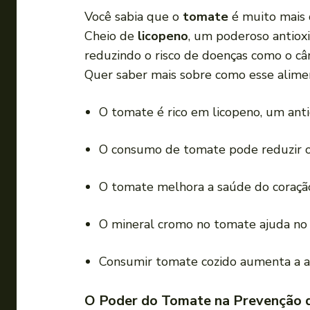
a
Você sabia que o
tomate
é muito mais 
d
Cheio de
licopeno
, um poderoso antioxi
o
reduzindo o risco de doenças como o cân
r
Quer saber mais sobre como esse alimen
d
e
O tomate é rico em licopeno, um anti
á
u
O consumo de tomate pode reduzir o r
d
i
O tomate melhora a saúde do coração 
o
O mineral cromo no tomate ajuda no 
Consumir tomate cozido aumenta a ab
O Poder do Tomate na Prevenção 