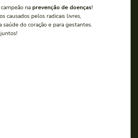
a
o campeão na
prevenção de doenças
!
s
s causados pelos radicais livres,
s
a saúde do coração e para gestantes.
e
juntos!
t
a
s
p
a
r
a
c
i
m
a
o