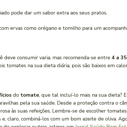
iado pode dar um sabor extra aos seus pratos.
 com ervas como orégano e tomilho para um acompanha
cê deve consumir varia, mas recomenda-se entre
4 a 35
is tomates na sua dieta diária, pois são baixos em calo
ícios
do
tomate
, que tal incluí-lo mais na sua dieta?
ravilhas pela sua saúde. Desde a proteção contra o cân
rosa às suas refeições. Lembre-se de escolher tomate
 e, claro, combiná-los com um bom azeite de oliva. Ago
e de explorar outros artigos em
Jornal Saúde Bem Est