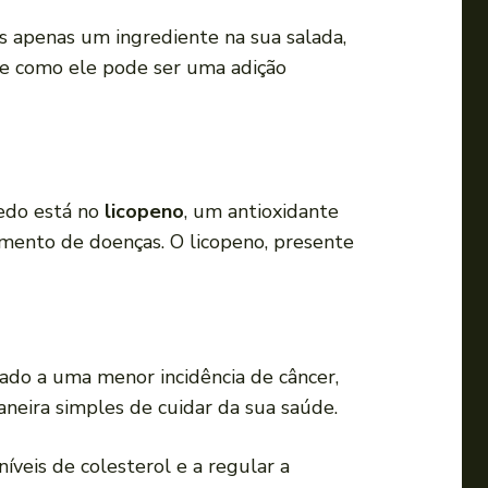
u
s apenas um ingrediente na sua salada,
p
 e como ele pode ser uma adição
a
r
a
b
a
redo está no
licopeno
, um antioxidante
i
gimento de doenças. O licopeno, presente
x
o
p
a
ado a uma menor incidência de câncer,
r
neira simples de cuidar da sua saúde.
a
a
níveis de colesterol e a regular a
u