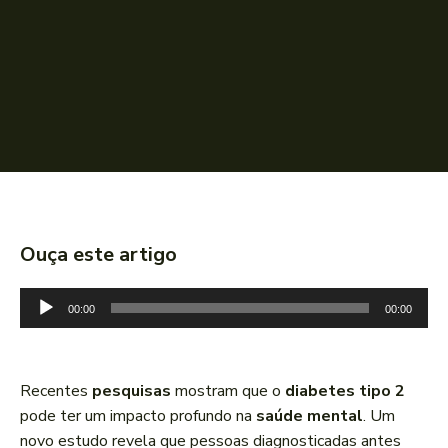
Ouça este artigo
T
00:00
00:00
o
c
a
Recentes
pesquisas
mostram que o
diabetes tipo 2
d
pode ter um impacto profundo na
saúde mental
. Um
o
novo estudo revela que pessoas diagnosticadas antes