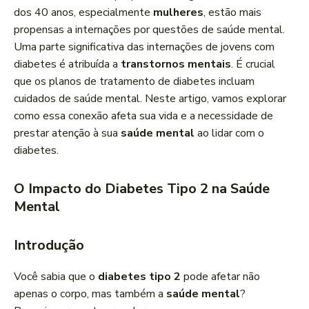
r
dos 40 anos, especialmente
mulheres
, estão mais
d
propensas a internações por questões de saúde mental.
e
Uma parte significativa das internações de jovens com
á
diabetes é atribuída a
transtornos mentais
. É crucial
u
que os planos de tratamento de diabetes incluam
d
cuidados de saúde mental. Neste artigo, vamos explorar
i
como essa conexão afeta sua vida e a necessidade de
o
prestar atenção à sua
saúde mental
ao lidar com o
diabetes.
O Impacto do Diabetes Tipo 2 na Saúde
Mental
Introdução
Você sabia que o
diabetes tipo 2
pode afetar não
apenas o corpo, mas também a
saúde mental
?