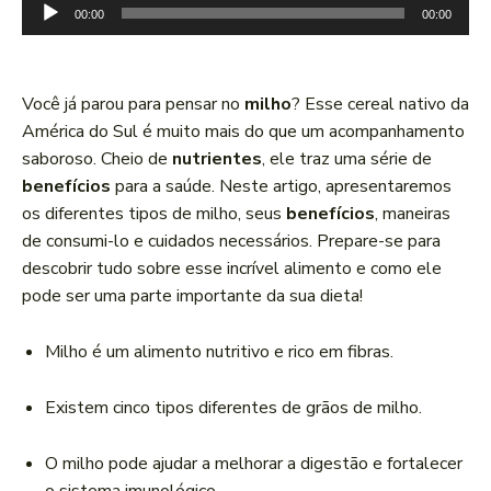
T
00:00
00:00
o
c
a
Você já parou para pensar no
milho
? Esse cereal nativo da
d
América do Sul é muito mais do que um acompanhamento
o
saboroso. Cheio de
nutrientes
, ele traz uma série de
r
benefícios
para a saúde. Neste artigo, apresentaremos
d
os diferentes tipos de milho, seus
benefícios
, maneiras
e
de consumi-lo e cuidados necessários. Prepare-se para
á
descobrir tudo sobre esse incrível alimento e como ele
u
pode ser uma parte importante da sua dieta!
d
i
Milho é um alimento nutritivo e rico em fibras.
o
Existem cinco tipos diferentes de grãos de milho.
O milho pode ajudar a melhorar a digestão e fortalecer