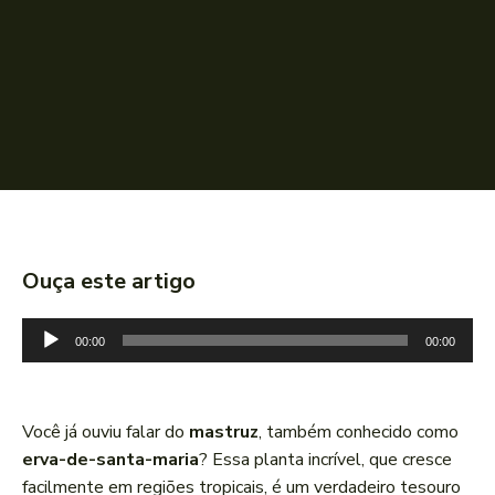
Ouça este artigo
T
00:00
00:00
o
c
a
Você já ouviu falar do
mastruz
, também conhecido como
d
erva-de-santa-maria
? Essa planta incrível, que cresce
o
facilmente em regiões tropicais, é um verdadeiro tesouro