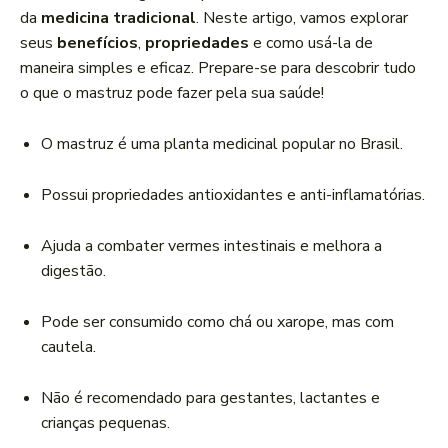
r
da
medicina tradicional
. Neste artigo, vamos explorar
d
seus
benefícios
,
propriedades
e como usá-la de
e
maneira simples e eficaz. Prepare-se para descobrir tudo
á
o que o mastruz pode fazer pela sua saúde!
u
d
O mastruz é uma planta medicinal popular no Brasil.
i
o
Possui propriedades antioxidantes e anti-inflamatórias.
Ajuda a combater vermes intestinais e melhora a
digestão.
Pode ser consumido como chá ou xarope, mas com
cautela.
Não é recomendado para gestantes, lactantes e
crianças pequenas.