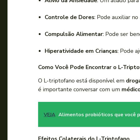
Alívio da Ansiedade
: Um aliado par
Controle de Dores
: Pode auxiliar no 
Compulsão Alimentar
: Pode ser be
Hiperatividade em Crianças
: Pode a
Como Você Pode Encontrar o L-Tripto
O L-triptofano está disponível em
droga
é importante conversar com um
médic
VEJA
Alimentos probióticos que você p
Efeitos Colaterais do L-Triptofano