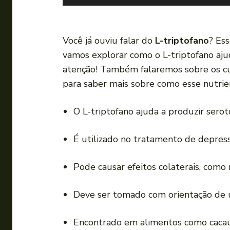
o
c
a
Você já ouviu falar do
L-triptofano
? Es
d
vamos explorar como o L-triptofano a
o
atenção! Também falaremos sobre os c
r
para saber mais sobre como esse nutri
d
e
O L-triptofano ajuda a produzir sero
á
u
É utilizado no tratamento de depress
d
i
Pode causar efeitos colaterais, como 
o
Deve ser tomado com orientação de u
Encontrado em alimentos como cacau,