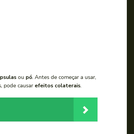
a
u
m
e
n
t
a
r
o
psulas
ou
pó
. Antes de começar a usar,
u
s, pode causar
efeitos colaterais
.
d
i
m
i
n
u