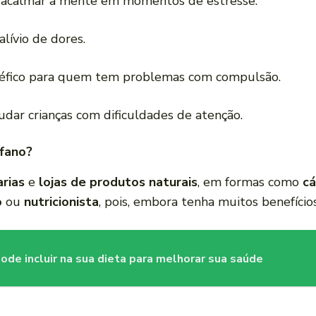
a acalmar a mente em momentos de estresse.
alívio de dores.
néfico para quem tem problemas com compulsão.
judar crianças com dificuldades de atenção.
fano?
rias
e
lojas de produtos naturais
, em formas como
cá
o
ou
nutricionista
, pois, embora tenha muitos benefício
ode incluir na sua dieta para melhorar sua saúde