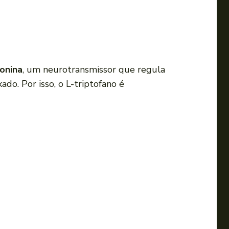
a
o
u
p
a
onina
, um neurotransmissor que regula
r
do. Por isso, o L-triptofano é
a
b
a
i
x
o
p
a
r
a