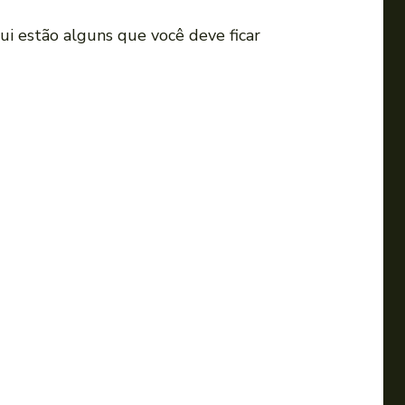
i
ui estão alguns que você deve ficar
r
o
v
o
l
u
m
e
.