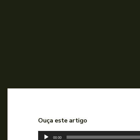
Ouça este artigo
T
00:00