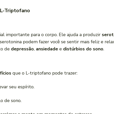
L-Triptofano
al importante para o corpo. Ele ajuda a produzir
serot
rotonina podem fazer você se sentir mais feliz e relaxa
to de
depressão
,
ansiedade
e
distúrbios do sono
.
fícios
que o L-triptofano pode trazer:
evar seu espírito.
lo de sono.