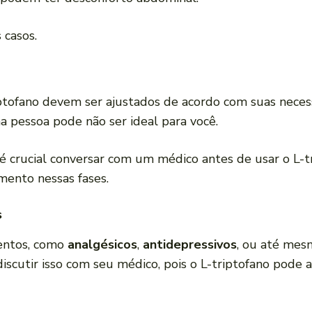
 casos.
ptofano devem ser ajustados de acordo com suas nec
ma pessoa pode não ser ideal para você.
 crucial conversar com um médico antes de usar o L-tr
ento nessas fases.
s
entos, como
analgésicos
,
antidepressivos
, ou até me
discutir isso com seu médico, pois o L-triptofano pode 