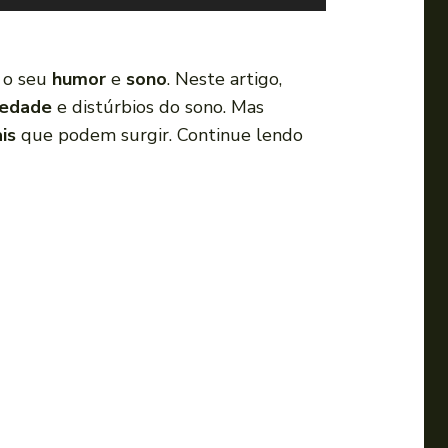
s
e
a
r o seu
humor
e
sono
. Neste artigo,
s
iedade
e distúrbios do sono. Mas
s
is
que podem surgir. Continue lendo
e
t
a
s
p
a
r
a
c
i
m