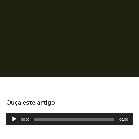
Ouça este artigo
T
00:00
00:00
o
c