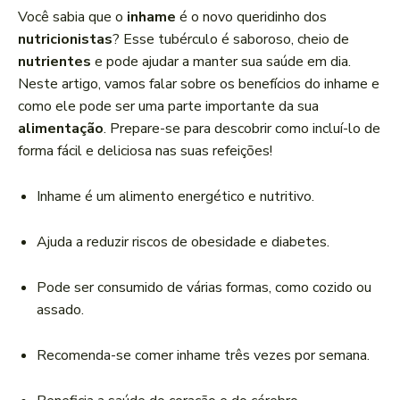
a
Você sabia que o
inhame
é o novo queridinho dos
d
nutricionistas
? Esse tubérculo é saboroso, cheio de
o
nutrientes
e pode ajudar a manter sua saúde em dia.
r
Neste artigo, vamos falar sobre os benefícios do inhame e
d
como ele pode ser uma parte importante da sua
e
alimentação
. Prepare-se para descobrir como incluí-lo de
á
forma fácil e deliciosa nas suas refeições!
u
d
Inhame é um alimento energético e nutritivo.
i
o
Ajuda a reduzir riscos de obesidade e diabetes.
Pode ser consumido de várias formas, como cozido ou
assado.
Recomenda-se comer inhame três vezes por semana.