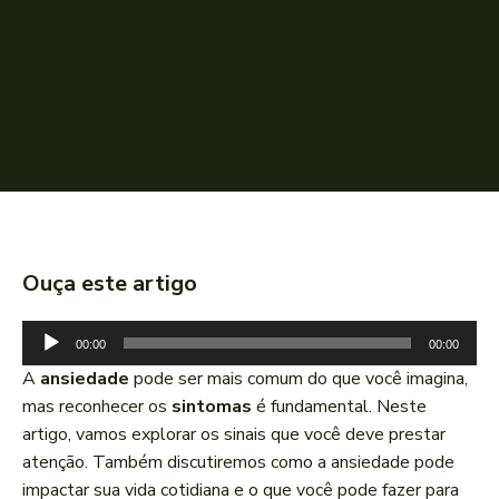
Ouça este artigo
T
00:00
00:00
o
A
ansiedade
pode ser mais comum do que você imagina,
c
mas reconhecer os
sintomas
é fundamental. Neste
a
artigo, vamos explorar os sinais que você deve prestar
d
atenção. Também discutiremos como a ansiedade pode
o
impactar sua vida cotidiana e o que você pode fazer para