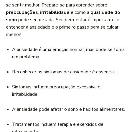
r
se sentir melhor. Prepare-se para aprender sobre
d
preocupações
,
irritabilidade
e como a
qualidade do
e
sono
pode ser afetada. Seu bem-estar é importante, e
á
entender a ansiedade é o primeiro passo para se cuidar
u
melhor!
d
i
A ansiedade é uma emoção normal, mas pode se tornar
o
um problema.
Reconhecer os sintomas de ansiedade é essencial.
Sintomas incluem preocupação excessiva e
irritabilidade.
A ansiedade pode afetar o sono e hábitos alimentares.
Tratamentos incluem terapia e exercícios de
relaxamento.