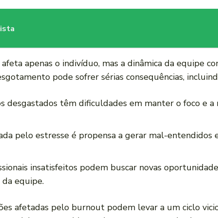
ista
ão afeta apenas o indivíduo, mas a‍ dinâmica​ da equipe
esgotamento pode ⁣sofrer sérias consequências, incluind
s desgastados têm⁣ dificuldades em manter o foco⁣ e​ a
da pelo estresse‌ é propensa ‌a gerar ⁢mal-entendidos e
issionais⁣ insatisfeitos podem buscar novas oportunida
 da equipe.
ações afetadas pelo ‍burnout podem levar a um ciclo vic