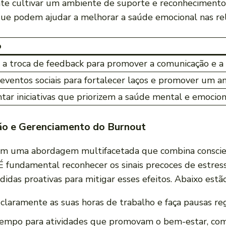
ante cultivar um ambiente de ‍suporte e reconhecimen
que‍ podem ajudar​ a melhorar a saúde‍ emocional nas re
o
r a troca de‍ feedback para promover a comunicação e
 ⁤eventos sociais para fortalecer laços e promover um ‌a
ar iniciativas que priorizem a⁣ saúde ⁣mental ⁢e‌ emocio
ção‍ e Gerenciamento do Burnout
em uma ​abordagem⁤ multifacetada que combina conscien
 É fundamental reconhecer os ⁤sinais ⁤precoces de estre
edidas proativas para‍ mitigar esses efeitos. Abaixo ‌es
⁣claramente as ⁢suas horas de trabalho e ​faça pausas⁢ re
empo para‍ atividades que promovam o bem-estar,⁤ como 