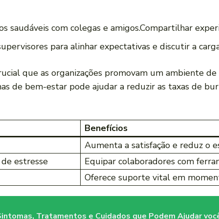
s ‌saudáveis com colegas ⁤e amigos.Compartilhar experiê
pervisores para alinhar expectativas e discutir a carg
é crucial que‍ as organizações promovam um ambiente de
as ⁢de​ bem-estar pode ⁣ajudar⁢ a reduzir as taxas de bu
Benefícios
Aumenta a satisfação ​e reduz o⁣ e
de estresse
Equipar colaboradores ‍com ferra
Oferece suporte vital ⁣em moment
Sintomas, Tratamentos e Cuidados que Podem Ajudar você