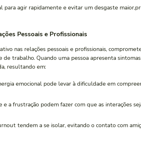
al para agir rapidamente e ⁤evitar ‌um‌ desgaste maior
ções Pessoais e ⁤Profissionais
cativo nas relações pessoais e​ profissionais, compromet
e de trabalho. ⁢Quando ‍uma‌ pessoa apresenta sintoma
da, resultando em:
nergia ⁤emocional pode levar à ‍dificuldade em compree
de e a ⁤frustração podem fazer com que as‌ interações se
out tendem a se isolar,‍ evitando⁢ o‌ contato com amigo