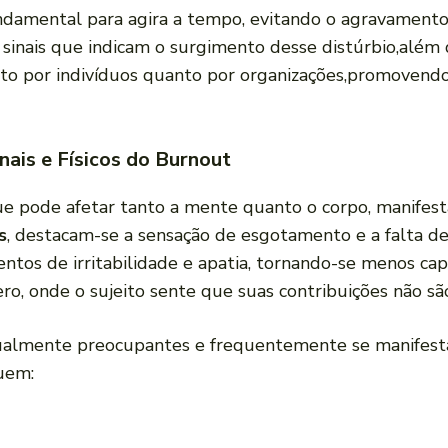
ndamental para ⁢agira a tempo, evitando o agravamento d
sinais que indicam​ o surgimento desse distúrbio,além‍ d
o por ​indivíduos quanto por organizações,promovend
nais e Físicos do Burnout
 pode afetar tanto a mente quanto o corpo, manifest
s
, destacam-se ⁣a ‍sensação de esgotamento e a⁤ falta ⁤d
os⁢ de irritabilidade e ‍apatia, tornando-se menos capa
o, onde o‌ sujeito‍ sente que ⁢suas contribuições não sã
ualmente preocupantes e frequentemente se manifesta
luem: