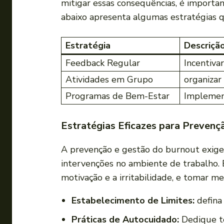
mitigar essas consequências, ⁢é import
abaixo⁤ apresenta algumas ​estratégias 
Estratégia
Descriçã
Feedback Regular
Incentiva
Atividades​ em Grupo
organizar
Programas de Bem-Estar
Implement
Estratégias Eficazes ⁢para Preven
A prevenção e⁣ gestão do burnout⁢ exig
intervenções no​ ambiente‍ de trabalho.
motivação e a irritabilidade, ⁢e tomar m
Estabelecimento de Limites:
defina 
Práticas de Autocuidado:
Dedique⁢ t