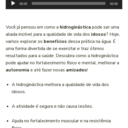
T
00:00
00:00
o
c
a
Você já pensou em como a
hidroginástica
pode ser uma
d
aliada incrível para a qualidade de vida dos
idosos
? Hoje,
o
vamos explorar os
benefícios
dessa prática na água. É
r
uma forma divertida de se exercitar e traz ótimos
d
resultados para a saúde. Descubra como a hidroginástica
e
pode ajudar no fortalecimento físico e mental, melhorar a
á
autonomia
e até fazer novas
amizades
!
u
d
A hidroginástica melhora a qualidade de vida dos
i
idosos.
o
A atividade é segura e não causa lesões.
Ajuda no fortalecimento muscular e na resistência