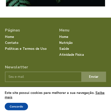
Páginas
Menu
Home
Home
Contato
Nutrição
Políticas e Termos de Uso
Saúde
Atividade Fisica
Newsletter
Enviar
Este site possui cookies para melhorar a sua navegação.
Saiba
© JornalSaudeBemEstar.Com.Br 2025 Todos os direitos
mais
reservados.
Concordo