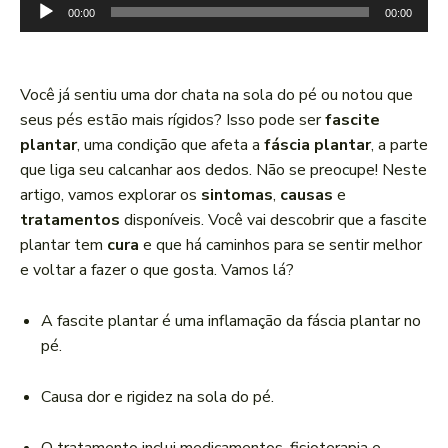
T
00:00
00:00
o
c
a
Você já sentiu uma dor chata na sola do pé ou notou que
d
seus pés estão mais rígidos? Isso pode ser
fascite
o
plantar
, uma condição que afeta a
fáscia plantar
, a parte
r
que liga seu calcanhar aos dedos. Não se preocupe! Neste
d
artigo, vamos explorar os
sintomas
,
causas
e
e
tratamentos
disponíveis. Você vai descobrir que a fascite
á
plantar tem
cura
e que há caminhos para se sentir melhor
u
e voltar a fazer o que gosta. Vamos lá?
d
i
A fascite plantar é uma inflamação da fáscia plantar no
o
pé.
Causa dor e rigidez na sola do pé.