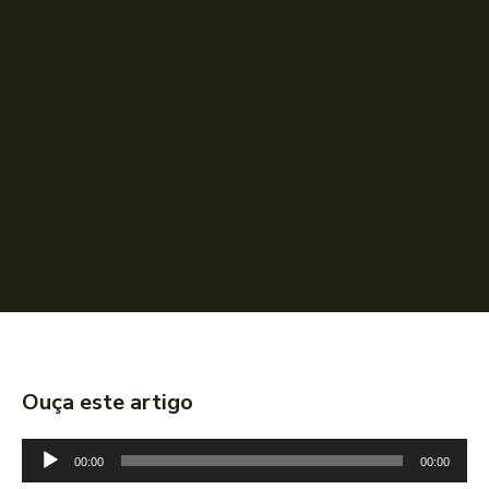
Ouça este artigo
T
00:00
00:00
o