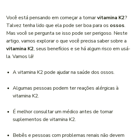
c
a
Você está pensando em começar a tomar
vitamina K2
?
d
Talvez tenha lido que ela pode ser boa para os
ossos
.
o
Mas você se pergunta se isso pode ser perigoso. Neste
r
artigo, vamos explorar o que você precisa saber sobre a
d
vitamina K2
, seus benefícios e se há algum risco em usá-
e
la. Vamos lá!
á
u
A vitamina K2 pode ajudar na saúde dos ossos.
d
i
Algumas pessoas podem ter reações alérgicas à
o
vitamina K2.
É melhor consultar um médico antes de tomar
suplementos de vitamina K2.
Bebês e pessoas com problemas renais não devem