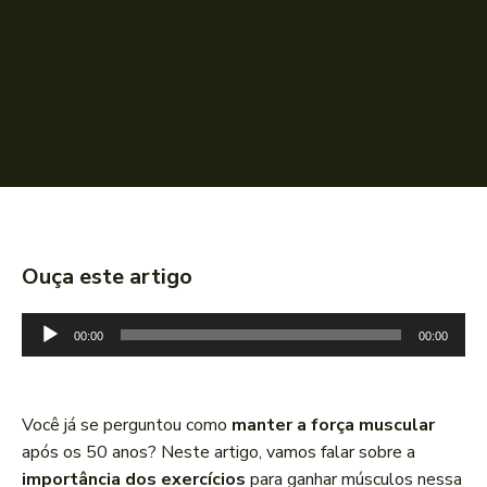
Ouça este artigo
T
00:00
00:00
o
c
a
Você já se perguntou como
manter a força muscular
d
após os 50 anos? Neste artigo, vamos falar sobre a
o
importância dos exercícios
para ganhar músculos nessa