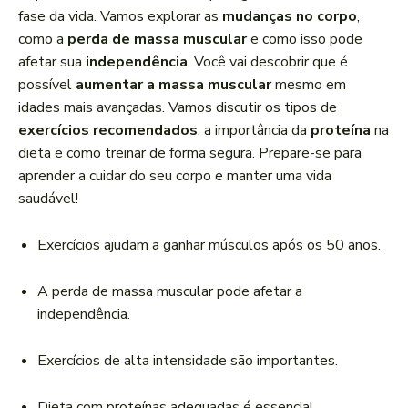
r
fase da vida. Vamos explorar as
mudanças no corpo
,
d
como a
perda de massa muscular
e como isso pode
e
afetar sua
independência
. Você vai descobrir que é
á
possível
aumentar a massa muscular
mesmo em
u
idades mais avançadas. Vamos discutir os tipos de
d
exercícios recomendados
, a importância da
proteína
na
i
dieta e como treinar de forma segura. Prepare-se para
o
aprender a cuidar do seu corpo e manter uma vida
saudável!
Exercícios ajudam a ganhar músculos após os 50 anos.
A perda de massa muscular pode afetar a
independência.
Exercícios de alta intensidade são importantes.
Dieta com proteínas adequadas é essencial.