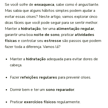
a
Se você sofre de
enxaqueca
, sabe como é angustiante.
d
Mas sabia que alguns hábitos simples podem ajudar a
o
evitar essas crises? Neste artigo, vamos explorar cinco
r
dicas fáceis que você pode seguir para se sentir melhor.
d
Manter a
hidratação
, ter uma
alimentação regular
,
e
garantir uma boa
noite de sono
, praticar
atividades
á
físicas
e controlar seu
estresse
são passos que podem
u
fazer toda a diferença. Vamos lá?
d
i
Manter a
hidratação
adequada para evitar dores de
o
cabeça.
Fazer
refeições regulares
para prevenir crises.
Dormir bem e ter um
sono reparador
.
Praticar
exercícios físicos
regularmente.