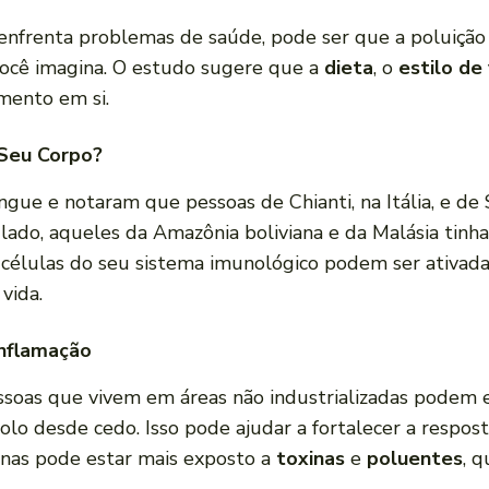
nfrenta problemas de saúde, pode ser que a poluição
você imagina. O estudo sugere que a
dieta
, o
estilo de 
mento em si.
Seu Corpo?
ngue e notaram que pessoas de Chianti, na Itália, e de
o lado, aqueles da Amazônia boliviana e da Malásia ti
s células do seu sistema imunológico podem ser ativad
vida.
Inflamação
ssoas que vivem em áreas não industrializadas podem
olo desde cedo. Isso pode ajudar a fortalecer a respos
anas pode estar mais exposto a
toxinas
e
poluentes
, 