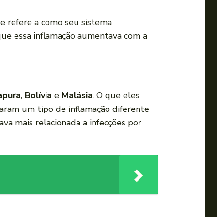
a
u
se refere a como seu sistema
m
e que essa inflamação aumentava com a
e
n
t
a
apura
,
Bolívia
e
Malásia
. O que eles
r
aram um tipo de inflamação diferente
o
ava mais relacionada a infecções por
u
d
i
m
i
n
u