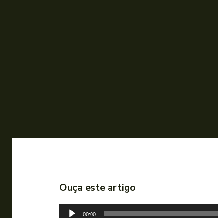
Ouça este artigo
T
00:00