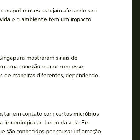
i
 e os
poluentes
estejam afetando seu
r
vida
e o
ambiente
têm um impacto
o
v
o
l
u
 Singapura mostraram sinais de
m
nham uma conexão menor com esse
e
as de maneiras diferentes, dependendo
.
 estar em contato com certos
micróbios
ta imunológica ao longo da vida. Em
que são conhecidos por causar inflamação.