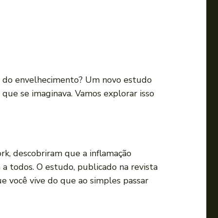
a
o
u
p
a
r
l do envelhecimento? Um novo estudo
a
que se imaginava. Vamos explorar isso
b
a
i
x
rk, descobriram que a inflamação
o
a todos. O estudo, publicado na revista
p
ue você vive do que ao simples passar
a
r
a