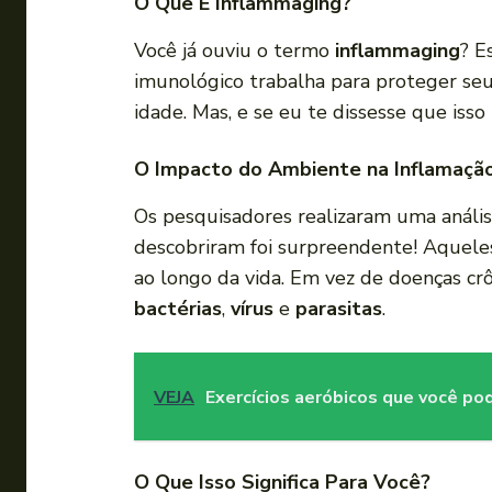
O Que É Inflammaging?
Você já ouviu o termo
inflammaging
? E
imunológico trabalha para proteger seu
idade. Mas, e se eu te dissesse que iss
O Impacto do Ambiente na Inflamaçã
Os pesquisadores realizaram uma anális
descobriram foi surpreendente! Aquele
ao longo da vida. Em vez de doenças crô
bactérias
,
vírus
e
parasitas
.
VEJA
Exercícios aeróbicos que você po
O Que Isso Significa Para Você?