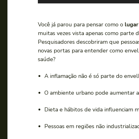
o
c
a
Você já parou para pensar como o
lugar
d
muitas vezes vista apenas como parte 
o
Pesquisadores descobriram que pessoa
r
novas portas para entender como envel
d
saúde?
e
á
A inflamação não é só parte do enve
u
d
O ambiente urbano pode aumentar a 
i
o
Dieta e hábitos de vida influenciam m
Pessoas em regiões não industrializa