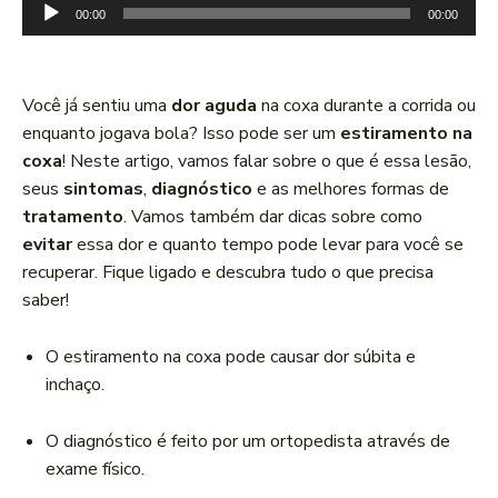
T
00:00
00:00
o
c
a
Você já sentiu uma
dor aguda
na coxa durante a corrida ou
d
enquanto jogava bola? Isso pode ser um
estiramento na
o
coxa
! Neste artigo, vamos falar sobre o que é essa lesão,
r
seus
sintomas
,
diagnóstico
e as melhores formas de
d
tratamento
. Vamos também dar dicas sobre como
e
evitar
essa dor e quanto tempo pode levar para você se
á
recuperar. Fique ligado e descubra tudo o que precisa
u
saber!
d
i
O estiramento na coxa pode causar dor súbita e
o
inchaço.
O diagnóstico é feito por um ortopedista através de
exame físico.