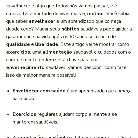
a
Envelhecer é algo que todos nós vamos passar, e é
d
natural ter a vontade de viver mais e,
melhor
. Você sabia
o
que saber
envelhecer
é um aprendizado que começa
r
desde cedo? Mudar seus
hábitos
saudáveis pode ajudar a
d
garantir que sua vida após os 60 anos seja cheia de
e
qualidade
e
liberdade
. Este artigo vai te mostrar como
á
exercícios
, uma
alimentação
saudável e cuidados com o
u
corpo e mente podem ser a chave para um
d
envelhecimento
saudável. Vamos descobrir como fazer
i
isso da melhor maneira possível!
o
Envelhecer com saúde
é um aprendizado que começa
na infância.
Exercícios
regulares ajudam corpo e mente a se
manterem saudáveis.
Alimentação saudável
é vital para o bem-estar físico