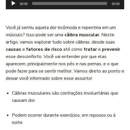
T
00:00
00:00
o
c
a
Você já sentiu aquela dor incômoda e repentina em um
d
músculo? Isso pode ser uma
cãibra muscular
. Neste
o
artigo, vamos explorar tudo sobre cãibras, desde suas
r
causas
e
fatores de risco
até como
tratar
e
prevenir
d
esse desconforto. Você vai entender por que elas
e
aparecem, principalmente nos pés e nas pernas, e o que
á
pode fazer para se sentir melhor. Vamos direto ao ponto e
u
deixar você informado sobre esse assunto!
d
i
Cãibras musculares são contrações involuntárias que
o
causam dor.
Podem ocorrer durante exercícios, em repouso ou à
noite.