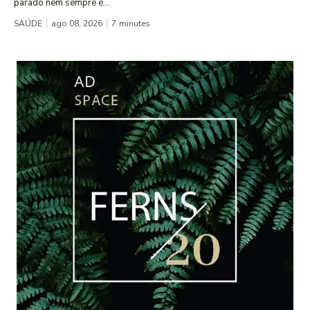
parado nem sempre é...
SAÚDE
ago 08, 2026
7
minutes