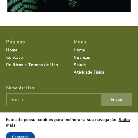
Páginas
Menu
Home
Home
Contato
Nutrição
Políticas e Termos de Uso
Saúde
Atividade Fisica
Newsletter
Enviar
Este site possui cookies para melhorar a sua navegação.
Saiba
© JornalSaudeBemEstar.Com.Br 2025 Todos os direitos
mais
reservados.
Concordo