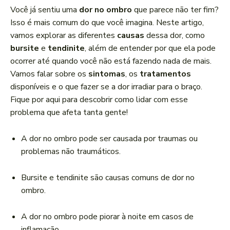
a
Você já sentiu uma
dor no ombro
que parece não ter fim?
d
Isso é mais comum do que você imagina. Neste artigo,
o
vamos explorar as diferentes
causas
dessa dor, como
r
bursite
e
tendinite
, além de entender por que ela pode
d
ocorrer até quando você não está fazendo nada de mais.
e
Vamos falar sobre os
sintomas
, os
tratamentos
á
disponíveis e o que fazer se a dor irradiar para o braço.
u
Fique por aqui para descobrir como lidar com esse
d
problema que afeta tanta gente!
i
o
A dor no ombro pode ser causada por traumas ou
problemas não traumáticos.
Bursite e tendinite são causas comuns de dor no
ombro.
A dor no ombro pode piorar à noite em casos de
inflamação.