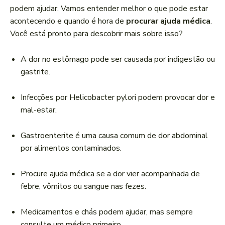
r
podem ajudar. Vamos entender melhor o que pode estar
d
acontecendo e quando é hora de
procurar ajuda médica
.
e
Você está pronto para descobrir mais sobre isso?
á
u
A dor no estômago pode ser causada por indigestão ou
d
gastrite.
i
o
Infecções por Helicobacter pylori podem provocar dor e
mal-estar.
Gastroenterite é uma causa comum de dor abdominal
por alimentos contaminados.
Procure ajuda médica se a dor vier acompanhada de
febre, vômitos ou sangue nas fezes.
Medicamentos e chás podem ajudar, mas sempre
consulte um médico primeiro.