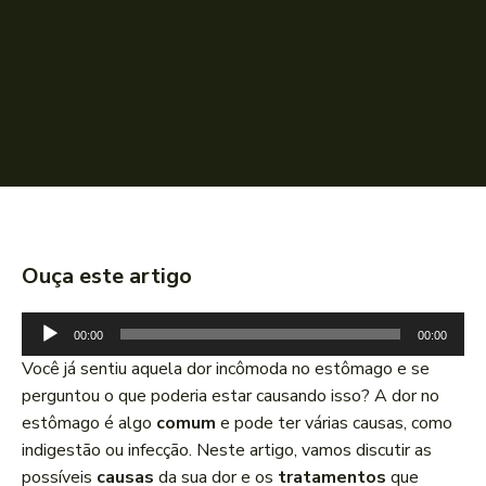
Ouça este artigo
T
00:00
00:00
o
Você já sentiu aquela dor incômoda no estômago e se
c
perguntou o que poderia estar causando isso? A dor no
a
estômago é algo
comum
e pode ter várias causas, como
d
indigestão ou infecção. Neste artigo, vamos discutir as
o
possíveis
causas
da sua dor e os
tratamentos
que