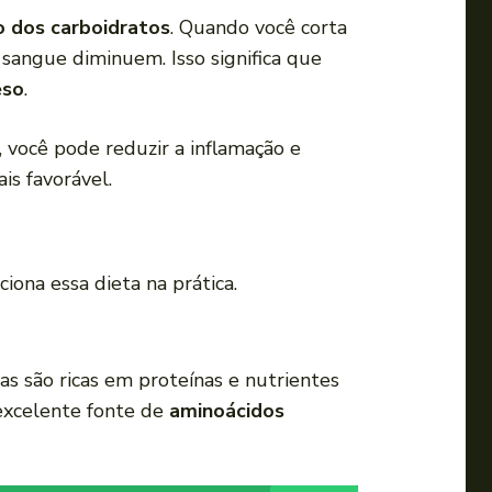
a
 dos carboidratos
. Quando você corta
u
 sangue diminuem. Isso significa que
m
eso
.
e
n
, você pode reduzir a inflamação e
t
s favorável.
a
r
o
ona essa dieta na prática.
u
d
i
as são ricas em proteínas e nutrientes
m
 excelente fonte de
aminoácidos
i
n
u