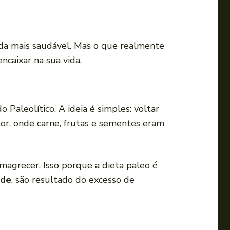
a
o
u
da mais saudável. Mas o que realmente
p
ncaixar na sua vida.
a
r
a
b
 Paleolítico. A ideia é simples: voltar
a
or, onde carne, frutas e sementes eram
i
x
agrecer. Isso porque a dieta paleo é
o
ade
, são resultado do excesso de
p
a
r
a