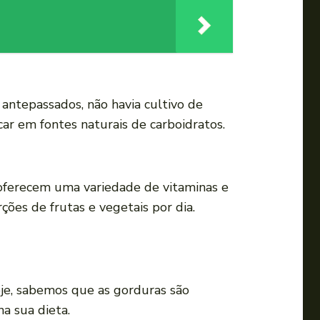
i
r
o
v
o
antepassados, não havia cultivo de
l
car em fontes naturais de carboidratos.
u
m
e
 e oferecem uma variedade de vitaminas e
.
es de frutas e vegetais por dia.
je, sabemos que as gorduras são
a sua dieta.