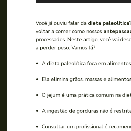
o
c
a
Você já ouviu falar da
dieta paleolítica
d
voltar a comer como nossos
antepassa
o
processados. Neste artigo, você vai des
r
a perder peso. Vamos lá?
d
e
A dieta paleolítica foca em alimentos
á
u
Ela elimina grãos, massas e alimento
d
i
O jejum é uma prática comum na die
o
A ingestão de gorduras não é restrita
Consultar um profissional é recomen