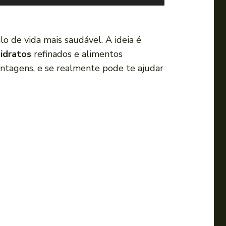
s
e
a
o de vida mais saudável. A ideia é
s
idratos
refinados e alimentos
s
antagens, e se realmente pode te ajudar
e
t
a
s
p
a
r
a
c
i
m