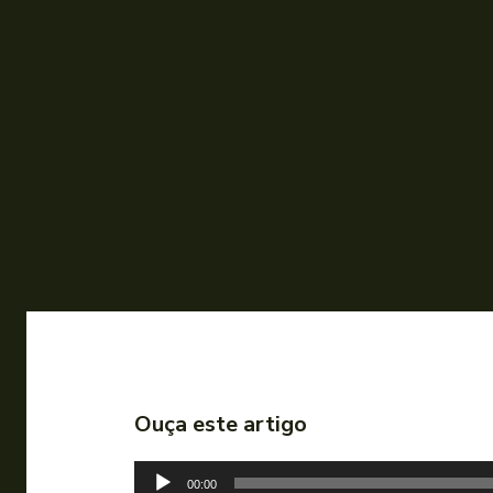
Ouça este artigo
T
00:00