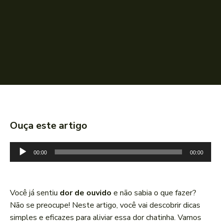
Ouça este artigo
T
00:00
00:00
o
c
a
Você já sentiu
dor de ouvido
e não sabia o que fazer?
d
Não se preocupe! Neste artigo, você vai descobrir dicas
o
simples e eficazes para aliviar essa dor chatinha. Vamos