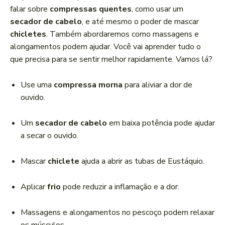
r
falar sobre
compressas quentes
, como usar um
d
secador de cabelo
, e até mesmo o poder de mascar
e
chicletes
. Também abordaremos como massagens e
á
alongamentos podem ajudar. Você vai aprender tudo o
u
que precisa para se sentir melhor rapidamente. Vamos lá?
d
i
Use uma
compressa morna
para aliviar a dor de
o
ouvido.
Um
secador de cabelo
em baixa potência pode ajudar
a secar o ouvido.
Mascar
chiclete
ajuda a abrir as tubas de Eustáquio.
Aplicar
frio
pode reduzir a inflamação e a dor.
Massagens e alongamentos no pescoço podem relaxar