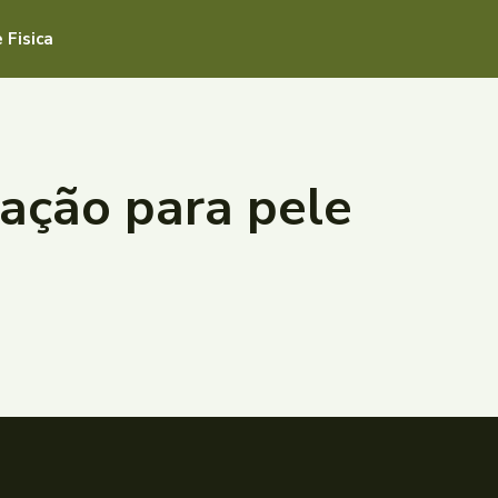
 Fisica
tação para pele