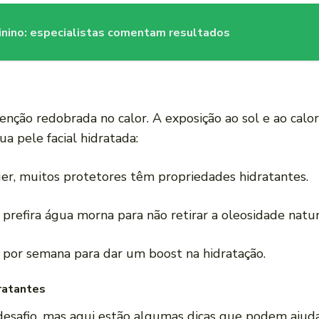
nino: especialistas comentam resultados
ção redobrada no calor. A exposição ao sol e ao calor
a pele facial hidratada:
er, muitos protetores têm propriedades hidratantes.
, prefira água morna para não retirar a oleosidade natur
z por semana para dar um boost na hidratação.
ratantes
esafio, mas aqui estão algumas dicas que podem ajuda