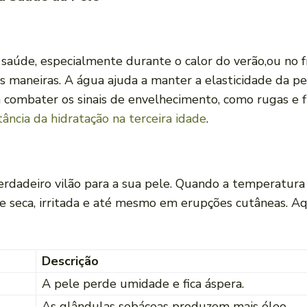
saúde, especialmente durante o calor do verão,ou no 
ias maneiras. A água ajuda a manter a elasticidade da 
a combater os sinais de envelhecimento, como rugas e 
ância da hidratação na terceira idade
.
erdadeiro vilão para a sua pele. Quando a temperatura
e seca, irritada e até mesmo em erupções cutâneas. Aqu
Descrição
A pele perde umidade e fica áspera.
As glândulas sebáceas produzem mais óleo.