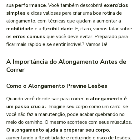
r
sua
performance
. Você também descobrirá
exercícios
d
simples
e dicas valiosas para criar uma boa rotina de
e
alongamento, com técnicas que ajudam a aumentar a
á
mobilidade
e a
flexibilidade
. E, claro, vamos falar sobre
u
os
erros comuns
que você deve evitar. Preparado para
d
ficar mais rápido e se sentir incrível? Vamos lá!
i
o
A Importância do Alongamento Antes de
Correr
Como o Alongamento Previne Lesões
Quando você decide sair para correr,
o alongamento é
um passo crucial
. Imagine seu corpo como um carro: se
você não faz a manutenção, pode acabar quebrando no
meio do caminho. O mesmo acontece com seus músculos.
O alongamento ajuda a preparar seu corpo
,
aumentando a flexibilidade e reduzindo o risco de lesões.