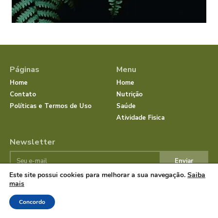
Páginas
Menu
Home
Home
Contato
Nutrição
Políticas e Termos de Uso
Saúde
Atividade Fisica
Newsletter
Enviar
Este site possui cookies para melhorar a sua navegação.
Saiba
mais
© JornalSaudeBemEstar.Com.Br 2025 Todos os direitos
Concordo
reservados.