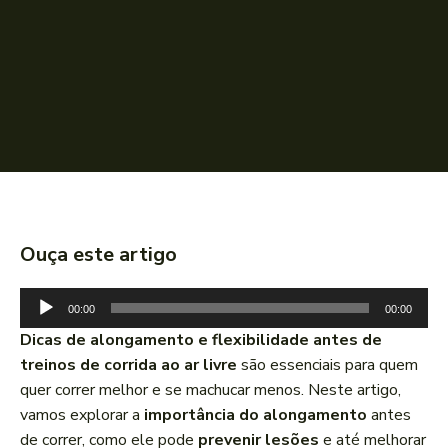
Ouça este artigo
T
00:00
00:00
o
Dicas de alongamento e flexibilidade antes de
c
treinos de corrida ao ar livre
são essenciais para quem
a
quer correr melhor e se machucar menos. Neste artigo,
d
vamos explorar a
importância do alongamento
antes
o
de correr, como ele pode
prevenir lesões
e até melhorar