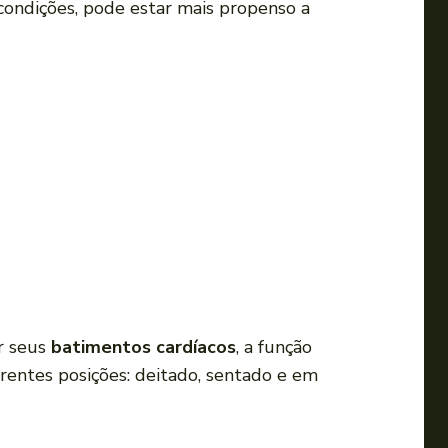
ondições, pode estar mais propenso a
i
r
o
v
o
l
u
m
e
.
r seus
batimentos cardíacos
, a função
rentes posições: deitado, sentado e em