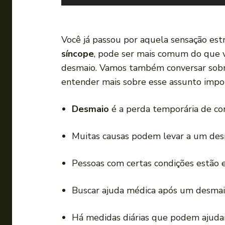
o
c
a
Você já passou por aquela sensação es
d
síncope
, pode ser mais comum do que v
o
desmaio. Vamos também conversar so
r
entender mais sobre esse assunto impo
d
e
Desmaio
é a perda temporária de con
á
u
Muitas causas podem levar a um des
d
i
Pessoas com certas condições estão 
o
Buscar ajuda médica após um desmai
Há medidas diárias que podem ajudar