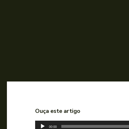
Ouça este artigo
T
00:00