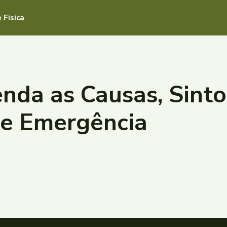
 Fisica
enda as Causas, Sin
de Emergência