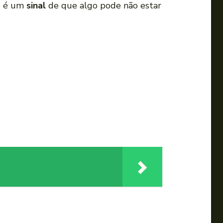
io é um
sinal
de que algo pode não estar
a
u
m
e
n
t
a
r
o
u
d
i
m
i
n
u