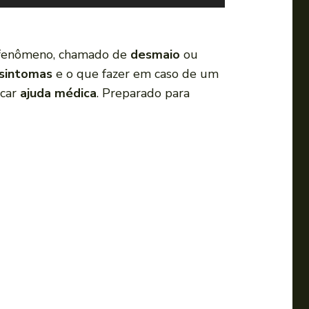
s
e
a
e fenômeno, chamado de
desmaio
ou
s
sintomas
e o que fazer em caso de um
s
scar
ajuda médica
. Preparado para
e
t
a
s
p
a
r
a
c
i
m