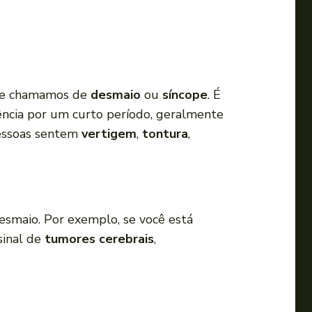
a
o
u
p
a
 que chamamos de
desmaio
ou
síncope
. É
r
ncia por um curto período, geralmente
a
pessoas sentem
vertigem
,
tontura
,
b
a
i
x
smaio. Por exemplo, se você está
o
sinal de
tumores cerebrais
,
p
a
r
a