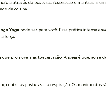
nergia através de posturas, respiração e mantras. É um
dade da coluna.
anga Yoga
pode ser para você. Essa prática intensa envo
a força.
va que promove a
autoaceitação
. A ideia é que, ao se d
ança entre as posturas e a respiração. Os movimentos s