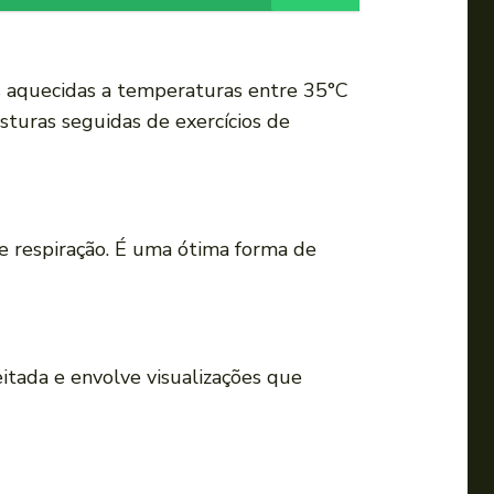
i
r
o
as aquecidas a temperaturas entre 35°C
v
osturas seguidas de exercícios de
o
l
u
m
de respiração. É uma ótima forma de
e
.
eitada e envolve visualizações que