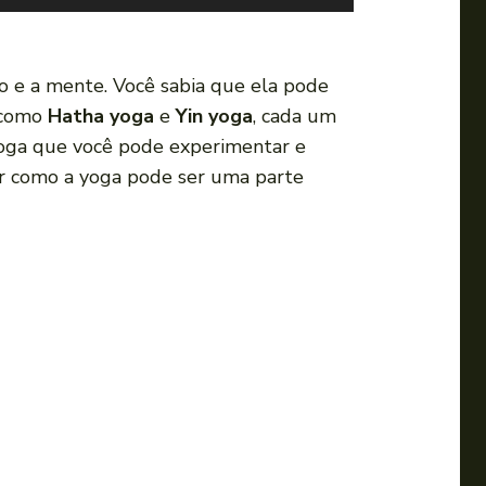
s
e
a
po e a mente. Você sabia que ela pode
s
, como
Hatha yoga
e
Yin yoga
, cada um
s
 yoga que você pode experimentar e
e
ir como a yoga pode ser uma parte
t
a
s
p
a
r
a
c
i
m