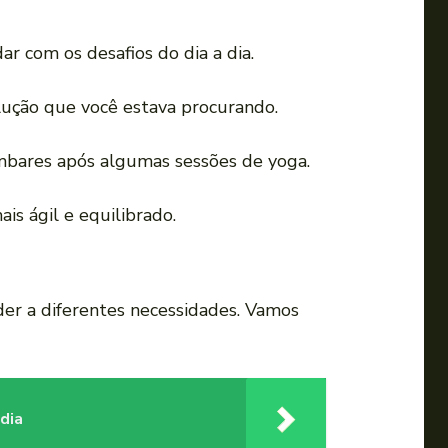
a
u
ar com os desafios do dia a dia.
m
e
olução que você estava procurando.
n
t
ombares após algumas sessões de yoga.
a
r
is ágil e equilibrado.
o
u
d
der a diferentes necessidades. Vamos
i
m
i
n
dia
u