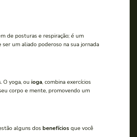
a
o
u
p
ém de posturas e respiração; é um
a
e ser um aliado poderoso na sua jornada
r
a
b
a
i
. O yoga, ou
ioga
, combina exercícios
x
com seu corpo e mente, promovendo um
o
p
a
r
 estão alguns dos
benefícios
que você
a