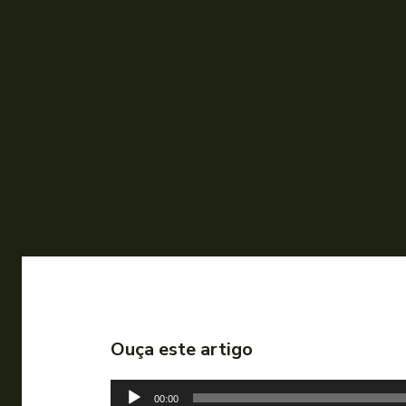
Ouça este artigo
T
00:00