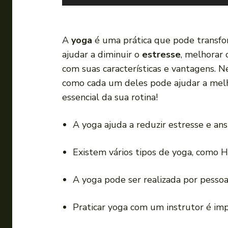
o
c
a
A
yoga
é uma prática que pode transfo
d
ajudar a diminuir o
estresse
, melhorar
o
com suas características e vantagens. 
r
como cada um deles pode ajudar a melh
d
essencial da sua rotina!
e
á
A yoga ajuda a reduzir estresse e ans
u
d
Existem vários tipos de yoga, como H
i
o
A yoga pode ser realizada por pessoa
Praticar yoga com um instrutor é imp