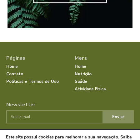
Páginas
Menu
Home
Home
Contato
Nutrição
Políticas e Termos de Uso
Saúde
Atividade Fisica
Newsletter
Enviar
Este site possui cookies para melhorar a sua navegação.
Saiba
© JornalSaudeBemEstar.Com.Br 2025 Todos os direitos