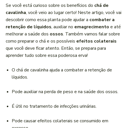
a
Se você está curioso sobre os benefícios do
chá de
d
cavalinha
, você veio ao lugar certo! Neste artigo, você vai
o
descobrir como essa planta pode ajudar a
combater a
r
retenção de líquidos
, auxiliar no
emagrecimento
e até
d
melhorar a saúde dos
ossos
. Também vamos falar sobre
e
como preparar o chá e os possíveis
efeitos colaterais
á
que você deve ficar atento. Então, se prepara para
u
aprender tudo sobre essa poderosa erva!
d
i
O chá de cavalinha ajuda a combater a retenção de
o
líquidos.
Pode auxiliar na perda de peso e na saúde dos ossos.
É útil no tratamento de infecções urinárias.
Pode causar efeitos colaterais se consumido em