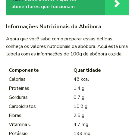
alimentares que funcionam
Informações Nutricionais da Abóbora
Agora que você sabe como preparar essas delícias,
conheça os valores nutricionais da abóbora. Aqui está uma
tabela com as informações de 100g de abóbora cozida:
Componente
Quantidade
Calorias
48 kcal
Proteínas
1,4 g
Gorduras
0,7 g
Carboidratos
10,8 g
Fibras
2,5 g
Vitamina C
4,7 mg
Potássio
199 mg