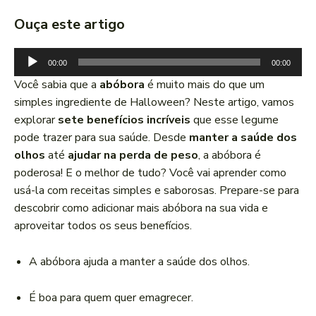
Ouça este artigo
T
00:00
00:00
o
Você sabia que a
abóbora
é muito mais do que um
c
simples ingrediente de Halloween? Neste artigo, vamos
a
explorar
sete benefícios incríveis
que esse legume
d
pode trazer para sua saúde. Desde
manter a saúde dos
o
olhos
até
ajudar na perda de peso
, a abóbora é
r
poderosa! E o melhor de tudo? Você vai aprender como
d
usá-la com receitas simples e saborosas. Prepare-se para
e
descobrir como adicionar mais abóbora na sua vida e
á
aproveitar todos os seus benefícios.
u
d
A abóbora ajuda a manter a saúde dos olhos.
i
o
É boa para quem quer emagrecer.