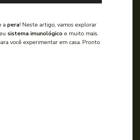
s
e
a
e a
pera
! Neste artigo, vamos explorar
s
 seu
sistema imunológico
e muito mais.
s
para você experimentar em casa. Pronto
e
t
a
s
p
a
r
a
c
i
m