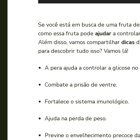
o
c
a
Se você está em busca de uma fruta deli
d
como essa fruta pode
ajudar
a controla
o
Além disso, vamos compartilhar
dicas
d
r
para descobrir tudo isso? Vamos lá!
d
e
A pera ajuda a controlar a glicose no
á
u
Combate a prisão de ventre.
d
i
Fortalece o sistema imunológico.
o
Ajuda na perda de peso.
Previne o envelhecimento precoce da