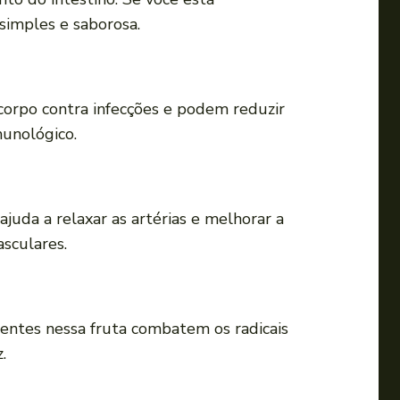
a
simples e saborosa.
u
m
e
corpo contra infecções e podem reduzir
n
munológico.
t
a
r
o
 ajuda a relaxar as artérias e melhorar a
u
sculares.
d
i
m
entes nessa fruta combatem os radicais
i
.
n
u