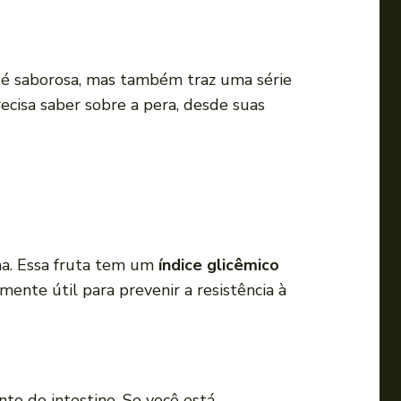
a
o
u
ó é saborosa, mas também traz uma série
p
cisa saber sobre a pera, desde suas
a
r
a
b
a
i
x
ha. Essa fruta tem um
índice glicêmico
o
mente útil para prevenir a resistência à
p
a
r
a
to do intestino. Se você está