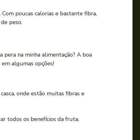
i
r
 Com poucas calorias e bastante fibra,
o
 de peso.
v
o
l
 a pera na minha alimentação? A boa
u
da em algumas opções!
m
e
.
casca, onde estão muitas fibras e
r todos os benefícios da fruta.