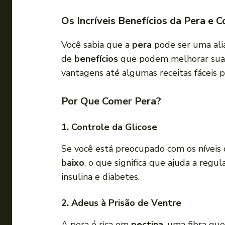
Os Incríveis Benefícios da Pera e 
Você sabia que a
pera
pode ser uma alia
de
benefícios
que podem melhorar sua q
vantagens até algumas receitas fáceis 
Por Que Comer Pera?
1. Controle da Glicose
Se você está preocupado com os níveis 
baixo
, o que significa que ajuda a regul
insulina e diabetes.
2. Adeus à Prisão de Ventre
A pera é rica em
pectina
, uma fibra qu