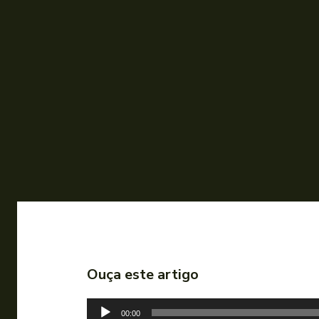
Ouça este artigo
T
00:00