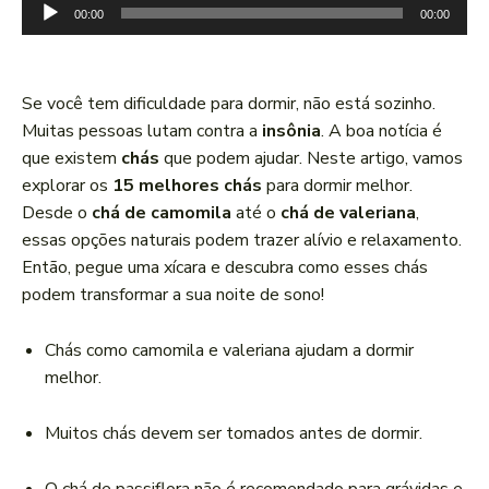
T
00:00
00:00
o
c
a
Se você tem dificuldade para dormir, não está sozinho.
d
Muitas pessoas lutam contra a
insônia
. A boa notícia é
o
que existem
chás
que podem ajudar. Neste artigo, vamos
r
explorar os
15 melhores chás
para dormir melhor.
d
Desde o
chá de camomila
até o
chá de valeriana
,
e
essas opções naturais podem trazer alívio e relaxamento.
á
Então, pegue uma xícara e descubra como esses chás
u
podem transformar a sua noite de sono!
d
i
Chás como camomila e valeriana ajudam a dormir
o
melhor.
Muitos chás devem ser tomados antes de dormir.