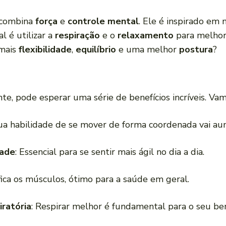
e combina
força
e
controle mental
. Ele é inspirado e
al é utilizar a
respiração
e o
relaxamento
para melhor
 mais
flexibilidade
,
equilíbrio
e uma melhor
postura
?
te, pode esperar uma série de benefícios incríveis. V
Sua habilidade de se mover de forma coordenada vai au
dade
: Essencial para se sentir mais ágil no dia a dia.
ifica os músculos, ótimo para a saúde em geral.
ratória
: Respirar melhor é fundamental para o seu be