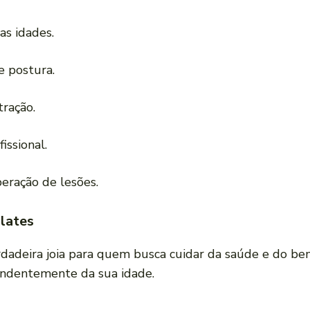
as idades.
e postura.
tração.
issional.
peração de lesões.
lates
adeira joia para quem busca cuidar da saúde e do be
pendentemente da sua idade.