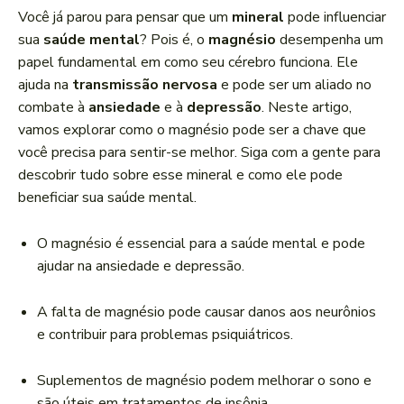
a
Você já parou para pensar que um
mineral
pode influenciar
d
sua
saúde mental
? Pois é, o
magnésio
desempenha um
o
papel fundamental em como seu cérebro funciona. Ele
r
ajuda na
transmissão nervosa
e pode ser um aliado no
d
combate à
ansiedade
e à
depressão
. Neste artigo,
e
vamos explorar como o magnésio pode ser a chave que
á
você precisa para sentir-se melhor. Siga com a gente para
u
descobrir tudo sobre esse mineral e como ele pode
d
beneficiar sua saúde mental.
i
o
O magnésio é essencial para a saúde mental e pode
ajudar na ansiedade e depressão.
A falta de magnésio pode causar danos aos neurônios
e contribuir para problemas psiquiátricos.
Suplementos de magnésio podem melhorar o sono e
são úteis em tratamentos de insônia.