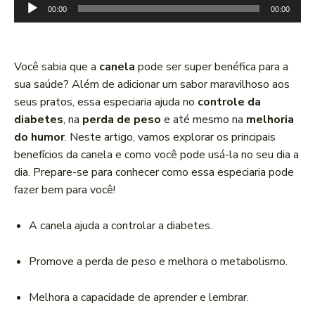
T
00:00
00:00
o
c
a
Você sabia que a
canela
pode ser super benéfica para a
d
sua saúde? Além de adicionar um sabor maravilhoso aos
o
seus pratos, essa especiaria ajuda no
controle da
r
diabetes
, na
perda de peso
e até mesmo na
melhoria
d
do humor
. Neste artigo, vamos explorar os principais
e
benefícios da canela e como você pode usá-la no seu dia a
á
dia. Prepare-se para conhecer como essa especiaria pode
u
fazer bem para você!
d
i
A canela ajuda a controlar a diabetes.
o
Promove a perda de peso e melhora o metabolismo.
Melhora a capacidade de aprender e lembrar.