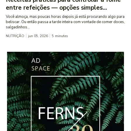
entre refeições — opções simples...
Você almoça, mas poucas horas depois já está procurando algo para
beliscar. Ou então passa a tarde inteira com vontade de comer doces,
salgadinhos...
NUTRIÇÃO
jun 05, 2026
5
minutes