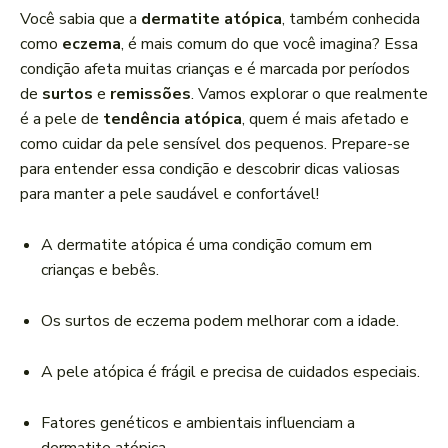
a
Você sabia que a
dermatite atópica
, também conhecida
d
como
eczema
, é mais comum do que você imagina? Essa
o
condição afeta muitas crianças e é marcada por períodos
r
de
surtos
e
remissões
. Vamos explorar o que realmente
d
é a pele de
tendência atópica
, quem é mais afetado e
e
como cuidar da pele sensível dos pequenos. Prepare-se
á
para entender essa condição e descobrir dicas valiosas
u
para manter a pele saudável e confortável!
d
i
A dermatite atópica é uma condição comum em
o
crianças e bebês.
Os surtos de eczema podem melhorar com a idade.
A pele atópica é frágil e precisa de cuidados especiais.
Fatores genéticos e ambientais influenciam a