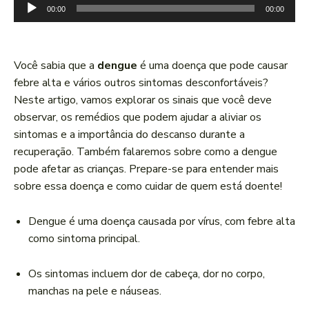
T
00:00
00:00
o
c
a
Você sabia que a
dengue
é uma doença que pode causar
d
febre alta e vários outros sintomas desconfortáveis?
o
Neste artigo, vamos explorar os sinais que você deve
r
observar, os remédios que podem ajudar a aliviar os
d
sintomas e a importância do descanso durante a
e
recuperação. Também falaremos sobre como a dengue
á
pode afetar as crianças. Prepare-se para entender mais
u
sobre essa doença e como cuidar de quem está doente!
d
i
Dengue é uma doença causada por vírus, com febre alta
o
como sintoma principal.
Os sintomas incluem dor de cabeça, dor no corpo,
manchas na pele e náuseas.