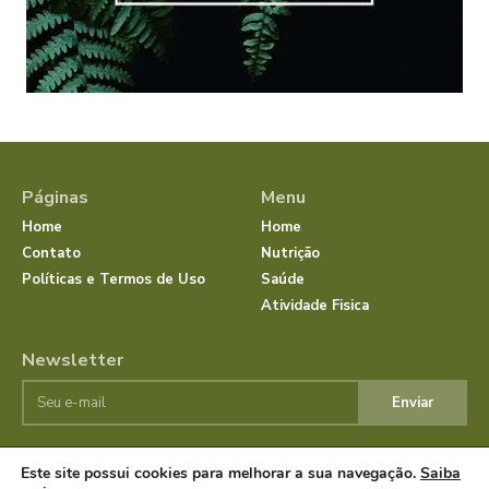
Páginas
Menu
Home
Home
Contato
Nutrição
Políticas e Termos de Uso
Saúde
Atividade Fisica
Newsletter
Enviar
Este site possui cookies para melhorar a sua navegação.
Saiba
© JornalSaudeBemEstar.Com.Br 2025 Todos os direitos