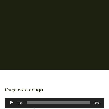
Ouça este artigo
T
00:00
00:00
o