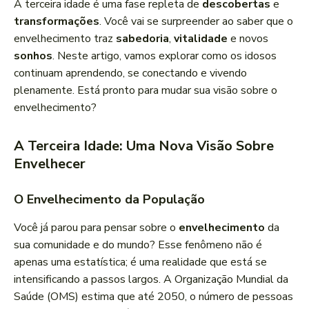
A terceira idade é uma fase repleta de
descobertas
e
c
transformações
. Você vai se surpreender ao saber que o
a
envelhecimento traz
sabedoria
,
vitalidade
e novos
d
sonhos
. Neste artigo, vamos explorar como os idosos
o
continuam aprendendo, se conectando e vivendo
r
plenamente. Está pronto para mudar sua visão sobre o
d
envelhecimento?
e
á
A Terceira Idade: Uma Nova Visão Sobre
u
Envelhecer
d
i
O Envelhecimento da População
o
Você já parou para pensar sobre o
envelhecimento
da
sua comunidade e do mundo? Esse fenômeno não é
apenas uma estatística; é uma realidade que está se
intensificando a passos largos. A Organização Mundial da
Saúde (OMS) estima que até 2050, o número de pessoas