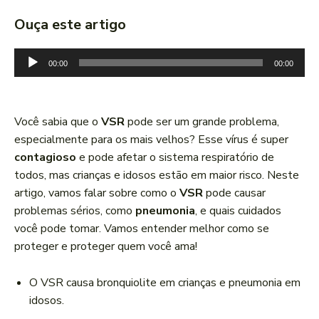
Ouça este artigo
T
00:00
00:00
o
c
a
Você sabia que o
VSR
pode ser um grande problema,
d
especialmente para os mais velhos? Esse vírus é super
o
contagioso
e pode afetar o sistema respiratório de
r
todos, mas crianças e idosos estão em maior risco. Neste
d
artigo, vamos falar sobre como o
VSR
pode causar
e
problemas sérios, como
pneumonia
, e quais cuidados
á
você pode tomar. Vamos entender melhor como se
u
proteger e proteger quem você ama!
d
i
O VSR causa bronquiolite em crianças e pneumonia em
o
idosos.