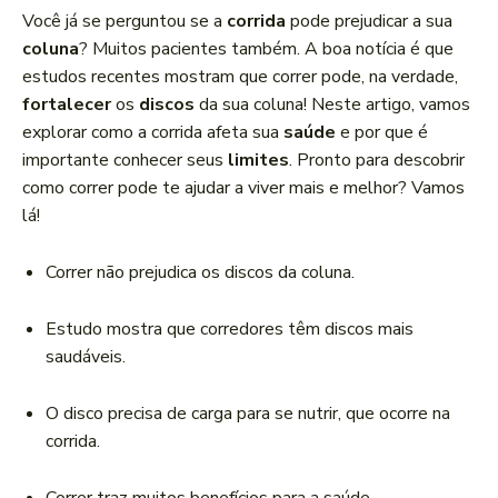
a
Você já se perguntou se a
corrida
pode prejudicar a sua
d
coluna
? Muitos pacientes também. A boa notícia é que
o
estudos recentes mostram que correr pode, na verdade,
r
fortalecer
os
discos
da sua coluna! Neste artigo, vamos
d
explorar como a corrida afeta sua
saúde
e por que é
e
importante conhecer seus
limites
. Pronto para descobrir
á
como correr pode te ajudar a viver mais e melhor? Vamos
u
lá!
d
i
Correr não prejudica os discos da coluna.
o
Estudo mostra que corredores têm discos mais
saudáveis.
O disco precisa de carga para se nutrir, que ocorre na
corrida.