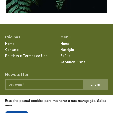
Páginas
Menu
Home
Home
Contato
Nutrição
Políticas e Termos de Uso
Saúde
Atividade Fisica
Newsletter
Enviar
Este site possui cookies para melhorar a sua navegação.
Saiba
© JornalSaudeBemEstar.Com.Br 2025 Todos os direitos
mais
reservados.