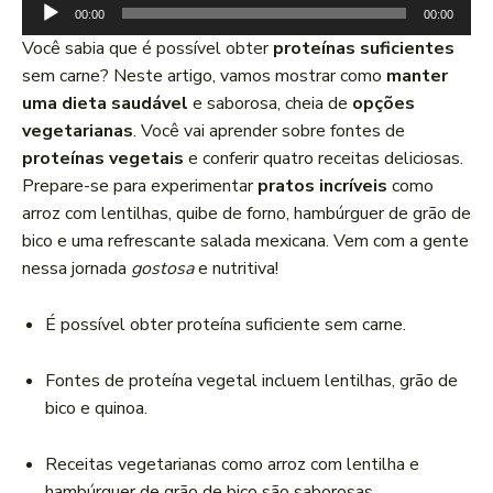
T
00:00
00:00
o
Você sabia que é possível obter
proteínas suficientes
c
sem carne? Neste artigo, vamos mostrar como
manter
a
uma dieta saudável
e saborosa, cheia de
opções
d
vegetarianas
. Você vai aprender sobre fontes de
o
proteínas vegetais
e conferir quatro receitas deliciosas.
r
Prepare-se para experimentar
pratos incríveis
como
d
arroz com lentilhas, quibe de forno, hambúrguer de grão de
e
bico e uma refrescante salada mexicana. Vem com a gente
á
nessa jornada
gostosa
e nutritiva!
u
d
É possível obter proteína suficiente sem carne.
i
o
Fontes de proteína vegetal incluem lentilhas, grão de
bico e quinoa.
Receitas vegetarianas como arroz com lentilha e
hambúrguer de grão de bico são saborosas.