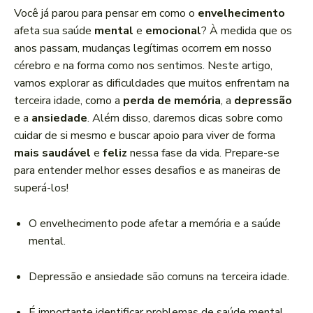
a
Você já parou para pensar em como o
envelhecimento
d
afeta sua saúde
mental
e
emocional
? À medida que os
o
anos passam, mudanças legítimas ocorrem em nosso
r
cérebro e na forma como nos sentimos. Neste artigo,
d
vamos explorar as dificuldades que muitos enfrentam na
e
terceira idade, como a
perda de memória
, a
depressão
á
e a
ansiedade
. Além disso, daremos dicas sobre como
u
cuidar de si mesmo e buscar apoio para viver de forma
d
mais saudável
e
feliz
nessa fase da vida. Prepare-se
i
para entender melhor esses desafios e as maneiras de
o
superá-los!
O envelhecimento pode afetar a memória e a saúde
mental.
Depressão e ansiedade são comuns na terceira idade.
É importante identificar problemas de saúde mental