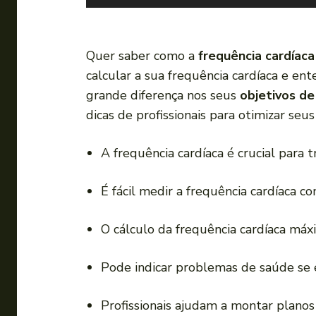
o
c
a
Quer saber como a
frequência cardíaca
d
calcular a sua frequência cardíaca e en
o
grande diferença nos seus
objetivos de
r
dicas de profissionais para otimizar seus
d
e
A frequência cardíaca é crucial para t
á
u
É fácil medir a frequência cardíaca 
d
i
O cálculo da frequência cardíaca máxi
o
Pode indicar problemas de saúde se e
Profissionais ajudam a montar planos