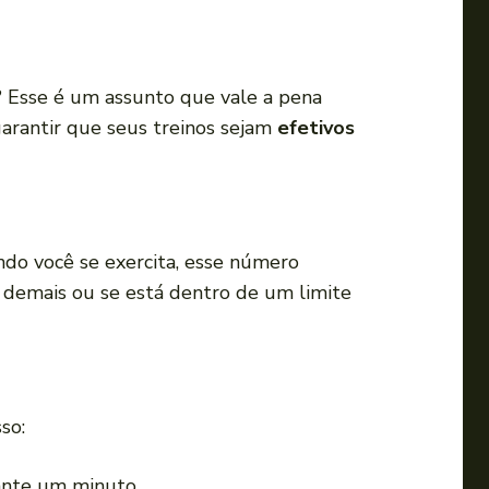
a
o
u
? Esse é um assunto que vale a pena
p
garantir que seus treinos sejam
efetivos
a
r
a
b
a
do você se exercita, esse número
i
o demais ou se está dentro de um limite
x
o
p
a
so:
r
a
ante um minuto.