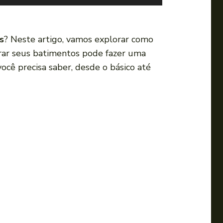
s
e
a
s
? Neste artigo, vamos explorar como
s
torar seus batimentos pode fazer uma
s
ocê precisa saber, desde o básico até
e
t
a
s
p
a
r
a
c
i
m