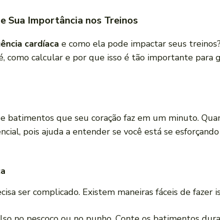
e Sua Importância nos Treinos
ência cardíaca
e como ela pode impactar seus treinos
, como calcular e por que isso é tão importante para 
e batimentos que seu coração faz em um minuto. Quan
ncial, pois ajuda a entender se você está se esforçand
ca
cisa ser complicado. Existem maneiras fáceis de fazer is
pulso no pescoço ou no punho. Conte os batimentos dur