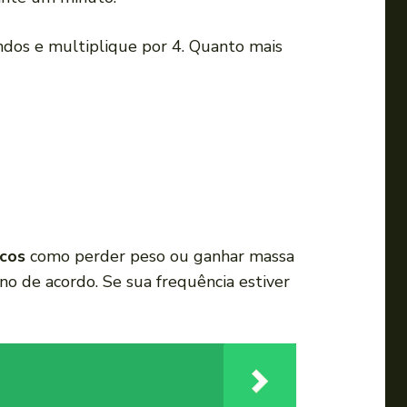
a
u
ndos e multiplique por 4. Quanto mais
m
e
n
t
a
r
o
u
icos
como perder peso ou ganhar massa
d
o de acordo. Se sua frequência estiver
i
m
i
n
u