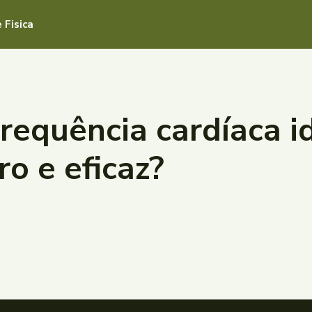
 Fisica
requência cardíaca id
o e eficaz?