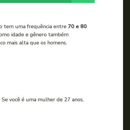
i
r
o
rio tem uma frequência entre
70 e 80
v
 como idade e gênero também
o
co mais alta que os homens.
l
u
m
e
.
. Se você é uma mulher de 27 anos,