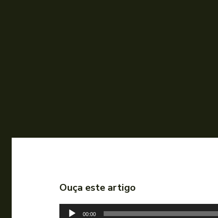
Ouça este artigo
T
00:00